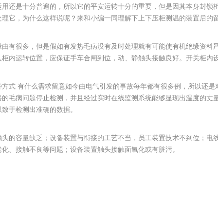
运用还是十分普遍的，所以它的平安运转十分的重要，但是因其本身封锁
处理它，为什么这样说呢？来和小编一同理解下上下压柜测温的装置后的
缘由有很多，但是假如有发热毛病没有及时处理就有可能使有机绝缘资料
入柜内运转位置，应保证手车合闸到位，动、静触头接触良好。开关柜内
种方式 有什么需求留意如今由电气引发的事故每年都有很多例，所以还是
路的毛病问题停止检测，并且经过实时在线监测系统能够显现出温度的丈
以致于检测出准确的数据。
触头的容量缺乏；设备装置与衔接的工艺不当，员工装置技术不到位；电
老化、接触不良等问题；设备装置触头接触面氧化或有脏污。