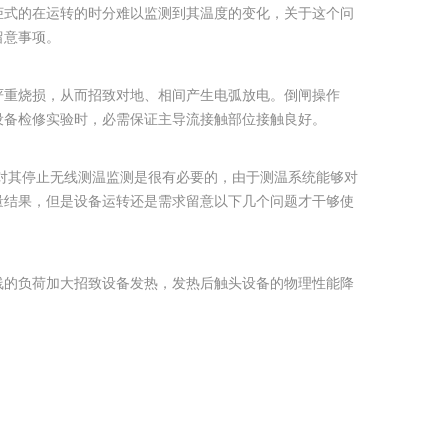
柜式的在运转的时分难以监测到其温度的变化，关于这个问
留意事项。
严重烧损，从而招致对地、相间产生电弧放电。倒闸操作
设备检修实验时，必需保证主导流接触部位接触良好。
对其停止无线测温监测是很有必要的，由于测温系统能够对
量结果，但是设备运转还是需求留意以下几个问题才干够使
线的负荷加大招致设备发热，发热后触头设备的物理性能降